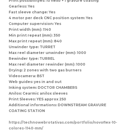
Gearless: Yes
Fast sleeve change: Yes
4 motor per deck CNC position system: Yes
Computer supervision: Yes
Print width (mm): 1140
Min print repeat (mm): 350
Max print repeat (mm): 840
Unwinder type: TURRET
Max reel diameter unwinder (mm): 1000
Rewinder type: TURREL
Max reel diameter rewinder (mm): 1000
Drying: 2 zones with two gas burners
Videocamera: BST
Web guides: yes in and out
Inking system: DOCTOR CHAMBERS
Anilox: Cearmic anilox sleeves
Print Sleeves: YES approx 250
Additional informations: DOWNSTREAM GRAVURE
COATING STATION
https://technowebrotativas.com/portfolio/novoflex-10-
colores-1140-mm/