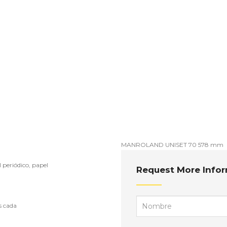
MANROLAND UNISET 70 578 mm
periódico, papel
Request More Info
s cada