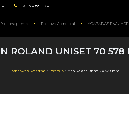
:00
+34 610 88 19 70
Rotativa prensa
Rotativa Comercial
ACABADOS ENCUADE
N ROLAND UNISET 70 578
Technoweb Rotativas
>
Portfolio
>
Man Roland Uniset 70 578 mm