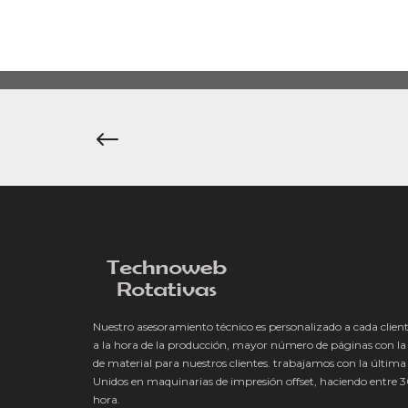
Navegación
de
entradas
Nuestro asesoramiento técnico es personalizado a cada client
a la hora de la producción, mayor número de páginas con l
de material para nuestros clientes. trabajamos con la última
Unidos en maquinarias de impresión offset, haciendo entre
hora.