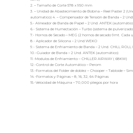
2. – Tamaño de Corte 578 x 950 mm
3. – Unidad de Abastecimiento de Bobina – Reel Paster 2 (
automatico) 4. – Compensador de Tensión de Banda – 2 
5.- Alineador de Banda de Papel – 2 Und. ANTEK (automátic
6.- Sistema de Humectación – Turbo (sistema de pulverizado
7.- Hornos de Secado – MEG (2 hornos de secado 9mt. Cada 
8.- Aplicador de Silicona – 2 Und.WEKO
9.- Sistema de Enfriamiento de Banda – 2 Und. CHILL ROL
10.-Guiador de Banda – 2 Und. ANTEK (automático)
11.-Modulos de Enfriamiento – CHILLER AIRWAY ( 68KW)
12.-Control de Corte Automático – Perom
13.-Formatos del Folder de doblez – Chooper – Tabloide – Sim
14.-Formatos y Páginas – 8, 16, 32, 64 Páginas
15.-Velocidad de Máquina – 70,000 pliegos por hora