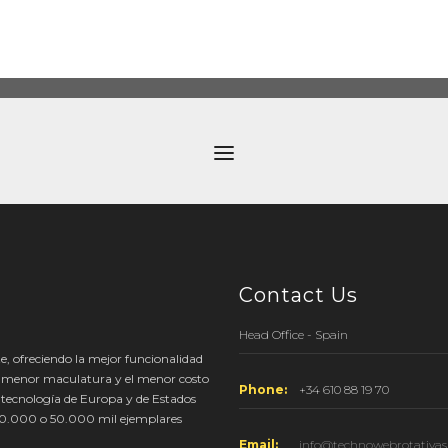
Contact Us
Head Office - Spain
e, ofreciendo la mejor funcionalidad
a menor maculatura y el menor costo
Phone:
+34 610 88 19 70
 tecnología de Europa y de Estados
 30.000 o 50.000 mil ejemplares
Email:
info@technowebrotativa