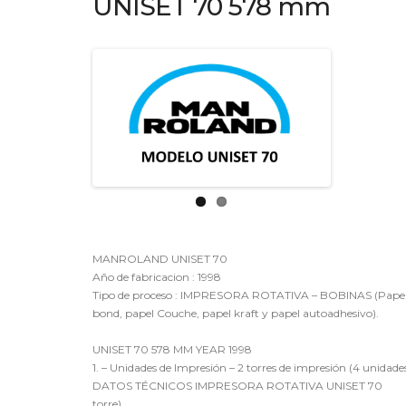
UNISET 70 578 mm
MANROLAND UNISET 70
Año de fabricacion : 1998
Tipo de proceso : IMPRESORA ROTATIVA – BOBINAS (Papel 
bond, papel Couche, papel kraft y papel autoadhesivo).
UNISET 70 578 MM YEAR 1998
1. – Unidades de Impresión – 2 torres de impresión (4 unidade
DATOS TÉCNICOS IMPRESORA ROTATIVA UNISET 70
torre)