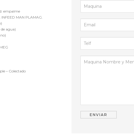
Und. empalme
Und. INFEED MAN PLAMAG.
o)
 de agua)
uno)
L MEG
ple – Colectado