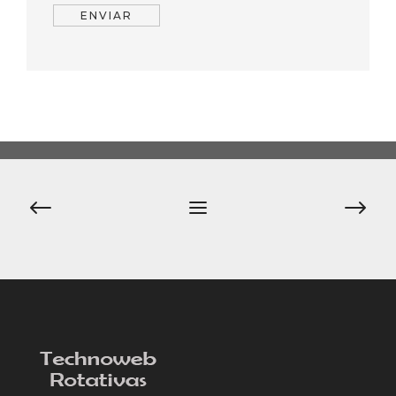
Navegación
de
entradas