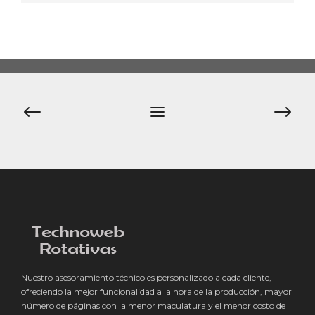
Navegación
de
entradas
Nuestro asesoramiento técnico es personalizado a cada cliente,
ofreciendo la mejor funcionalidad a la hora de la producción, mayor
número de páginas con la menor maculatura y el menor costo de