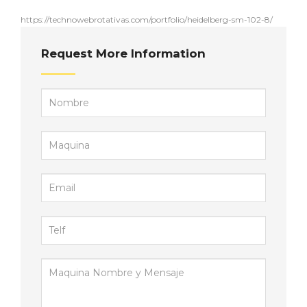
https://technowebrotativas.com/portfolio/heidelberg-sm-102-8/
Request More Information