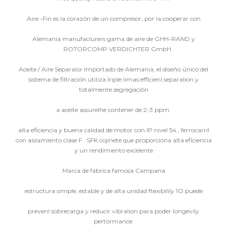
Aire -Fin es la corazón de un compresor, por la cooperar con
Alemania manufaclurers gama de aire de GHH-RAND y
ROTORCOMP VERDICHTER GmbH.
Aceite / Aire Separalor Importado de Alemania, el diseño único del
sistema de filtración utiliza lriple limas efficienl separalion y
totalmente segregación
a aceite assurelhe contener de 2-3 ppm.
alta eficiencia y buena calidad de motor con IP nivel 54 , ferrocarril
con aislamiento clase F . SFK cojinete que proporciona alta eficiencia
y un rendimiento excelente
Marca de fábrica famosa Campana
estructura simple, estable y de alta unidad ftexibilily 1O puede
prevenl sobrecarga y reducir vibralion para poder longevily
pertormance.