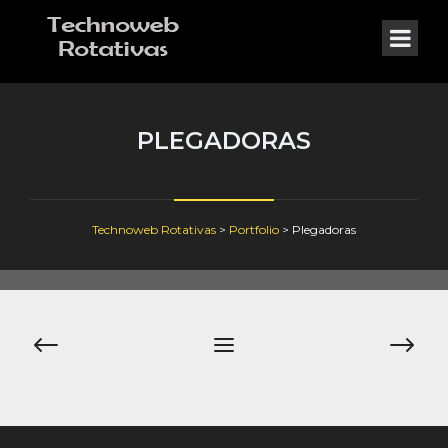
PLEGADORAS
Technoweb Rotativas
>
Portfolio
>
Plegadoras
Navegación
de
entradas