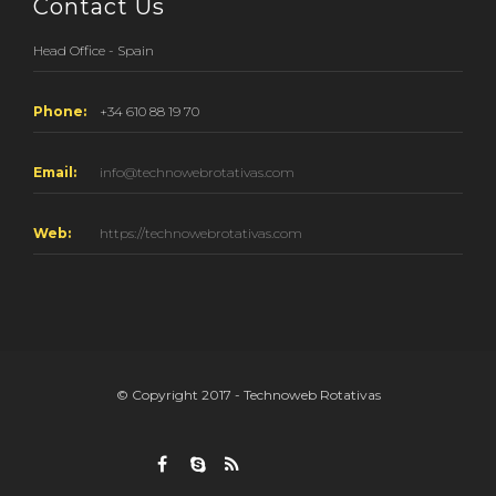
Contact Us
Head Office - Spain
Phone:
+34 610 88 19 70
Email:
info@technowebrotativas.com
Web:
https://technowebrotativas.com
© Copyright 2017 - Technoweb Rotativas