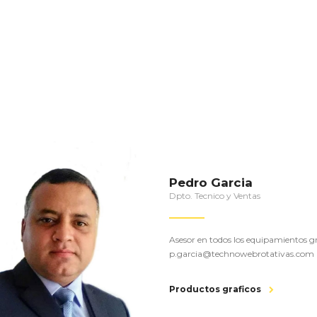
Pedro Garcia
Dpto. Tecnico y Ventas
Asesor en todos los equipamientos gr
p.garcia@technowebrotativas.com
Productos graficos