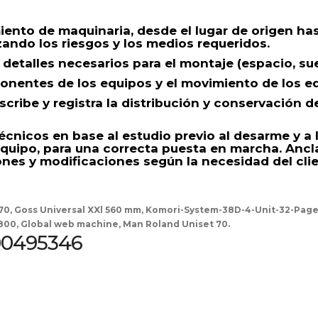
ento de maquinaria, desde el lugar de origen hast
ando los riesgos y los medios requeridos.
 detalles necesarios para el montaje (espacio, su
ponentes de los equipos y el movimiento de los eq
scribe y registra la distribución y conservación 
écnicos en base al estudio previo al desarme y a
quipo, para una correcta puesta en marcha. Ancla
nes y modificaciones según la necesidad del clie
 y 70, Goss Universal XXl 560 mm, Komori-System-38D-4-Unit-32-Pa
00, Global web machine, Man Roland Uniset 70.
00495346