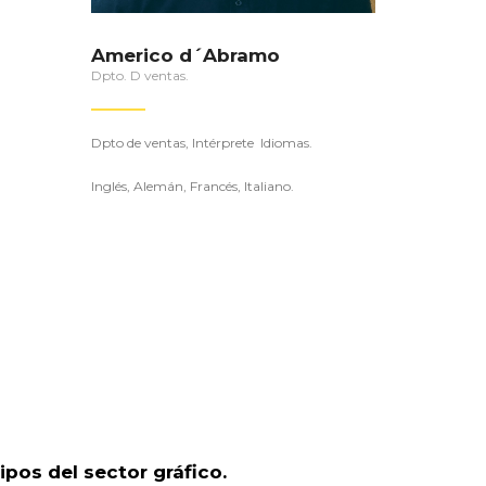
Americo d´Abramo
Dpto. D ventas.
Dpto de ventas, Intérprete Idiomas.
Inglés, Alemán, Francés, Italiano.
pos del sector gráfico.