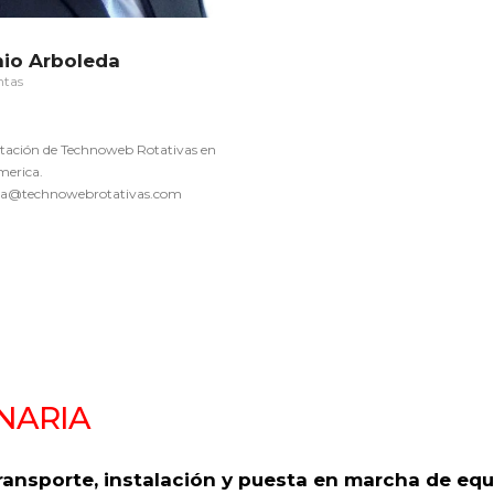
io Arboleda
ntas
tación de Technoweb Rotativas en
merica.
da@technowebrotativas.com
NARIA
transporte, instalación y puesta en marcha de equi