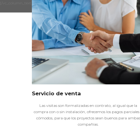
[/vc_column_text][/vc_column][/vc_row]
Servicio de venta
Las visitas son formalizadas en contrato, al igual que la
compra con o sin instalación, ofrecemos los pagos parciales
cómodos, para que los proyectos sean buenos para amba
compañías.