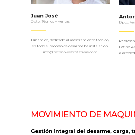
Juan José
Anton
Dpto. Técnico y ventas
Dpto. Ve
Dinámico, dedicado al asesoramiento técnico,
Represen
en todo el proceso de desarme he instalación.
Latino A
info@technowebrotativas.com
a.arbole
MOVIMIENTO DE MAQUI
Gestión integral del desarme, carga, 